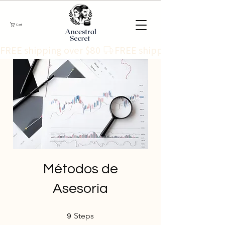
Cart
FREE shipping over $80 
Métodos de
Asesoría
9 Steps
Steps
9